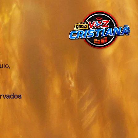
io,
ervados