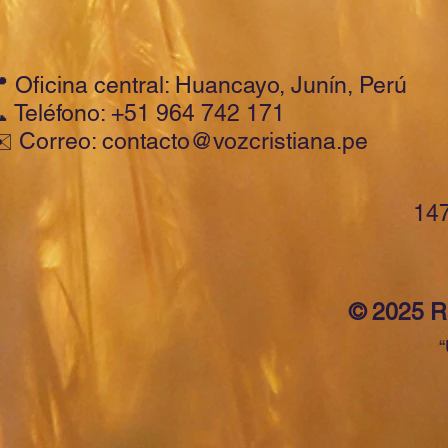
 Oficina central: Huancayo, Junín, Perú
 Teléfono: +51 964 742 171
️ Correo: contacto@vozcristiana.pe
147
© 2025 Ra
“