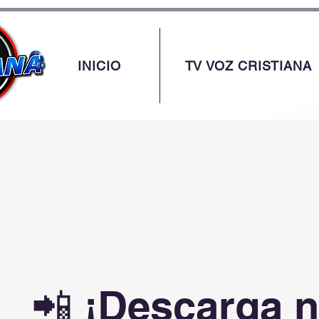
google.com, pub-1701022183678007, DIRECT, f08c47fec0942fa0
INICIO
TV VOZ CRISTIANA
📲 ¡Descarga n