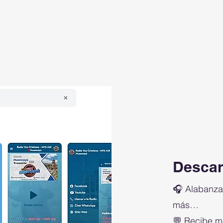
Descar
🎧 Alabanzas
más…
💬 Recibe m