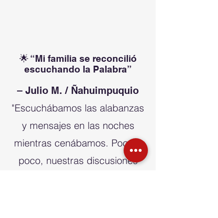
🌟 “Mi familia se reconcilió
escuchando la Palabra”
– Julio M. / Ñahuimpuquio
"Escuchábamos las alabanzas
y mensajes en las noches
mientras cenábamos. Poco a
poco, nuestras discusiones
cesaron, y comenzamos a orar
juntos. Hoy somos una familia
unida y servimos al Señor en