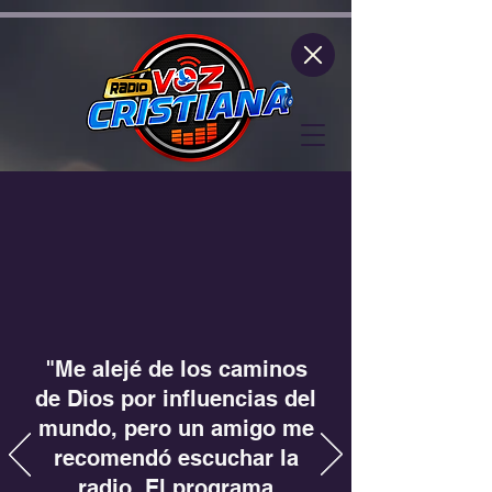
google.com, pub-1701022183678007, DIRECT, f08c47fec0942fa0
"Me alejé de los caminos
de Dios por influencias del
mundo, pero un amigo me
recomendó escuchar la
radio. El programa